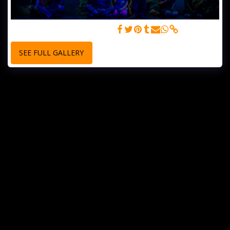
L’Européenne - © Olaf Malzahn
SEE FULL GALLERY